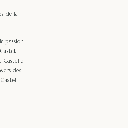
és de la
la passion
Castel.
e Castel a
avers des
 Castel