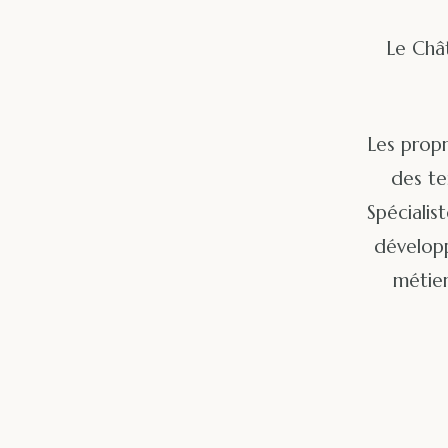
Le Chât
Les propr
des te
Spécialis
développ
métier